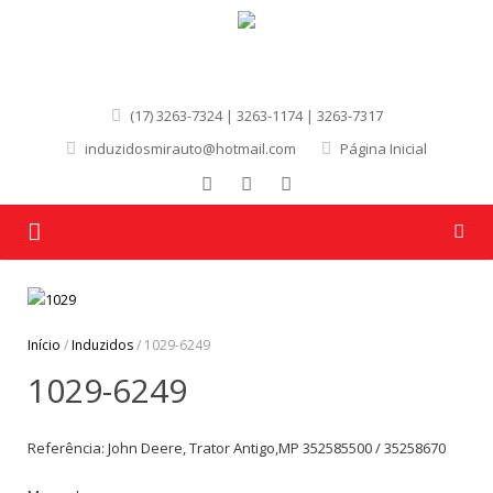
(17) 3263-7324 | 3263-1174 | 3263-7317
induzidosmirauto@hotmail.com
Página Inicial
Página Inicial
Quem Somos
Início
/
Induzidos
/ 1029-6249
1029-6249
Produtos
Marcas
Referência: John Deere, Trator Antigo,MP 352585500 / 35258670
Contato