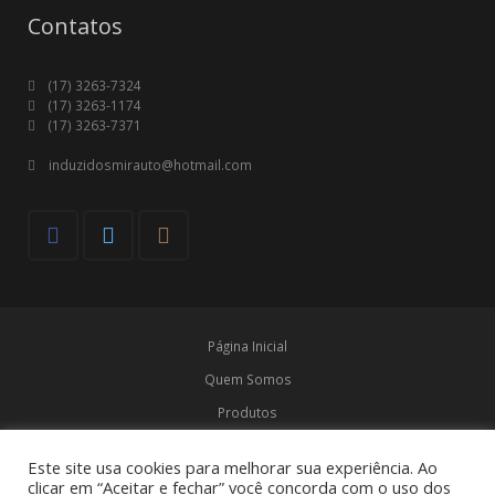
Contatos
(17) 3263-7324
(17) 3263-1174
(17) 3263-7371
induzidosmirauto@hotmail.com
Página Inicial
Quem Somos
Produtos
Marcas
Este site usa cookies para melhorar sua experiência. Ao
Contato
clicar em “Aceitar e fechar” você concorda com o uso dos