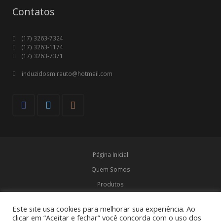
Contatos
(17) 3263-7324
(17) 3263-1174
(17) 3263-7371
induzidosmirauto@hotmail.com
Página Inicial
Quem Somos
Produtos
Marcas
Este site usa cookies para melhorar sua experiência. Ao
Contato
clicar em “Aceitar e fechar” você concorda com o uso dos