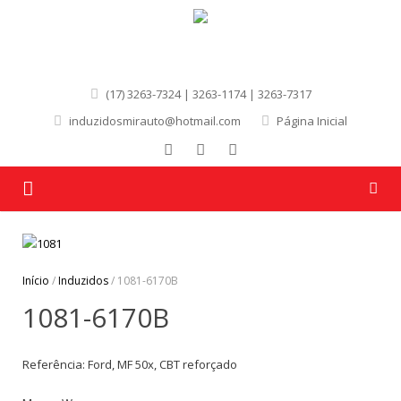
(17) 3263-7324 | 3263-1174 | 3263-7317
induzidosmirauto@hotmail.com
Página Inicial
Página Inicial
Quem Somos
Início
/
Induzidos
/ 1081-6170B
1081-6170B
Produtos
Marcas
Referência: Ford, MF 50x, CBT reforçado
Contato