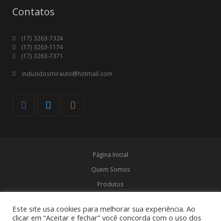
Contatos
(17) 3263-7324
(17) 3263-1174
(17) 3263-7371
induzidosmirauto@hotmail.com
Página Inicial
Quem Somos
Produtos
Marcas
Este site usa cookies para melhorar sua experiência. Ao
Contato
clicar em “Aceitar e fechar” você concorda com o uso dos