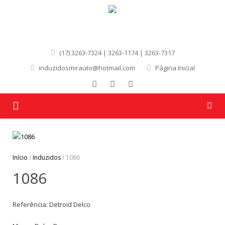
(17) 3263-7324 | 3263-1174 | 3263-7317
induzidosmirauto@hotmail.com
Página Inicial
Página Inicial
Quem Somos
Início
/
Induzidos
/ 1086
1086
Produtos
Marcas
Referência: Detroid Delco
Contato