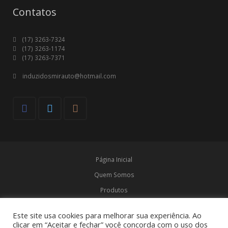
Contatos
(17) 3263-7324
(17) 3263-1174
(17) 3263-7371
induzidosmirauto@hotmail.com
Página Inicial
Quem Somos
Produtos
Marcas
Este site usa cookies para melhorar sua experiência. Ao
Contato
clicar em “Aceitar e fechar” você concorda com o uso dos