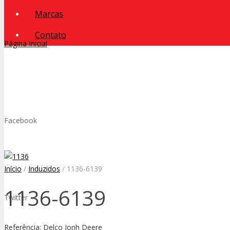
Marcas
Contato
Página Inicial
Facebook
Início
/
Induzidos
/ 1136-6139
1136-6139
Twitter
Referência: Delco Jonh Deere