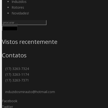
Induzidos
Rotores
Novidades!
Procurar
Vistos recentemente
Contatos
(17) 3263-7324
(17) 3263-1174
(17) 3263-7371
induzidosmirauto@hotmail.com
Facebook
Twitter