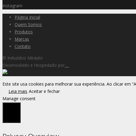
Instagram
Página Inicial
Quem Somos
Produtos
Marcas
Contato
© Induzidos Mirauto
Desenvolvido e Hospedado por
Este site usa cookies para melhorar sua experiência. Ao clicar em “
Leia mais
Aceitar e fechar
Manage consent
Fechar