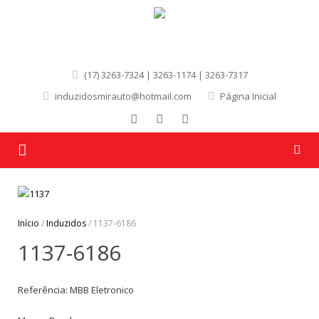
(17) 3263-7324 | 3263-1174 | 3263-7317
induzidosmirauto@hotmail.com
Página Inicial
Página Inicial
Quem Somos
Início
/
Induzidos
/ 1137-6186
1137-6186
Produtos
Marcas
Referência: MBB Eletronico
Contato