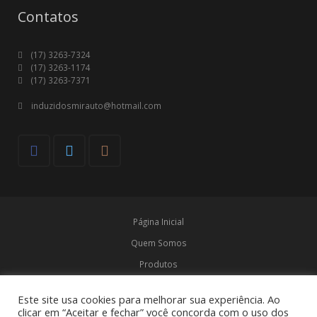
Contatos
(17) 3263-7324
(17) 3263-1174
(17) 3263-7371
induzidosmirauto@hotmail.com
Página Inicial
Quem Somos
Produtos
Marcas
Este site usa cookies para melhorar sua experiência. Ao
Contato
clicar em “Aceitar e fechar” você concorda com o uso dos