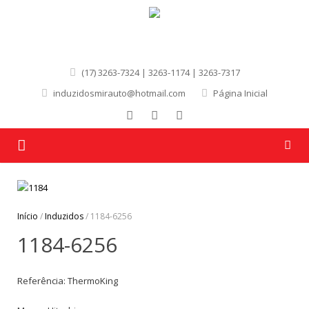
(17) 3263-7324 | 3263-1174 | 3263-7317
induzidosmirauto@hotmail.com
Página Inicial
Página Inicial
Quem Somos
Início
/
Induzidos
/ 1184-6256
1184-6256
Produtos
Marcas
Referência: ThermoKing
Contato