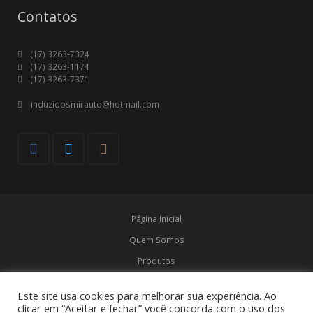
Contatos
(17) 3263-7324
(17) 3263-1174
(17) 3263-7371
induzidosmirauto@hotmail.com
Página Inicial
Quem Somos
Produtos
Marcas
Este site usa cookies para melhorar sua experiência. Ao
Contato
clicar em “Aceitar e fechar” você concorda com o uso dos