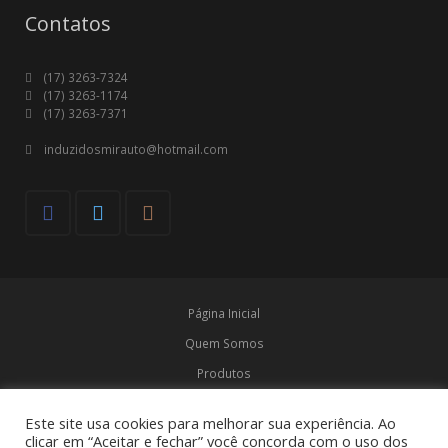
Contatos
(17) 3263-7324
(17) 3263-1174
(17) 3263-7371
induzidosmirauto@hotmail.com
Página Inicial
Quem Somos
Produtos
Marcas
Este site usa cookies para melhorar sua experiência. Ao
Contato
clicar em “Aceitar e fechar” você concorda com o uso dos