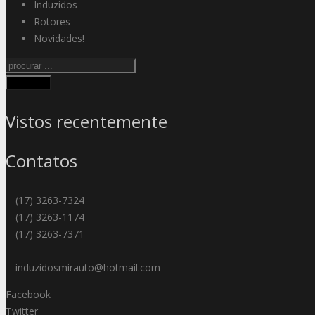
Induzidos
Rotores
Novidades!
Procurar
Vistos recentemente
Contatos
(17) 3263-7324
(17) 3263-1174
(17) 3263-7371
induzidosmirauto@hotmail.com
Facebook
Twitter