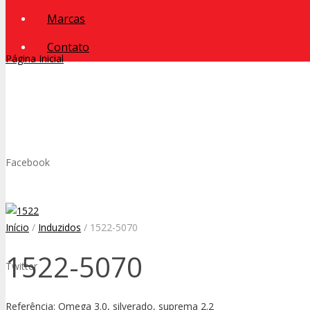
Marcas
Contato
Página Inicial
Facebook
Início
/
Induzidos
/ 1522-5070
1522-5070
Twitter
Referência: Omega 3.0, silverado, suprema 2.2