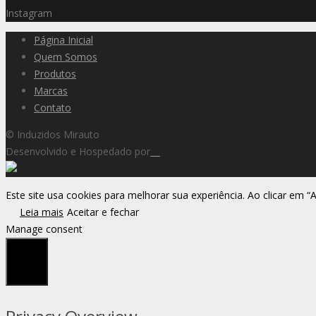
Instagram
Página Inicial
Quem Somos
Produtos
Marcas
Contato
© Induzidos Mirauto
Desenvolvido e Hospedado por
Este site usa cookies para melhorar sua experiência. Ao clicar em “
Leia mais
Aceitar e fechar
Manage consent
Fechar