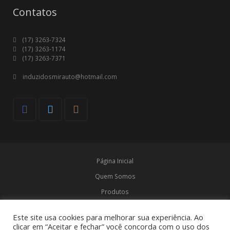
Contatos
(17) 3263-7324
(17) 3263-1174
(17) 3263-7371
induzidosmirauto@hotmail.com
Página Inicial
Quem Somos
Produtos
Marcas
Este site usa cookies para melhorar sua experiência. Ao
Contato
clicar em “Aceitar e fechar” você concorda com o uso dos