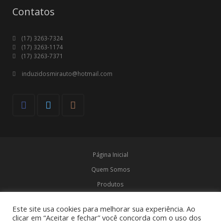
Contatos
(17) 3263-7324
(17) 3263-1174
(17) 3263-7371
induzidosmirauto@hotmail.com
Página Inicial
Quem Somos
Produtos
Marcas
Este site usa cookies para melhorar sua experiência. Ao
Contato
clicar em “Aceitar e fechar” você concorda com o uso dos