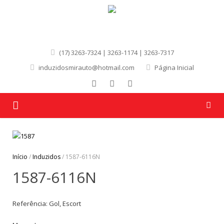
(17) 3263-7324 | 3263-1174 | 3263-7317
induzidosmirauto@hotmail.com
Página Inicial
Página Inicial
Quem Somos
Início
/
Induzidos
/ 1587-6116N
1587-6116N
Produtos
Marcas
Referência: Gol, Escort
Contato