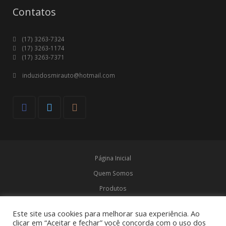
Contatos
(17) 3263-7324
(17) 3263-1174
(17) 3263-7371
induzidosmirauto@hotmail.com
Página Inicial
Quem Somos
Produtos
Marcas
Este site usa cookies para melhorar sua experiência. Ao
Contato
clicar em “Aceitar e fechar” você concorda com o uso dos