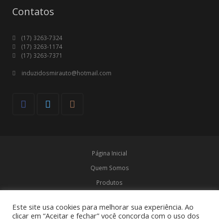
Contatos
(17) 3263-7324
(17) 3263-1174
(17) 3263-7371
induzidosmirauto@hotmail.com
Página Inicial
Quem Somos
Produtos
Marcas
Este site usa cookies para melhorar sua experiência. Ao
Contato
clicar em “Aceitar e fechar” você concorda com o uso dos