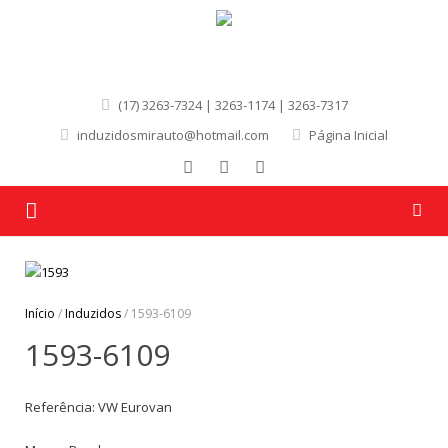
(17) 3263-7324 | 3263-1174 | 3263-7317
induzidosmirauto@hotmail.com
Página Inicial
Página Inicial
Quem Somos
Início
/
Induzidos
/ 1593-6109
1593-6109
Produtos
Marcas
Referência: VW Eurovan
Contato