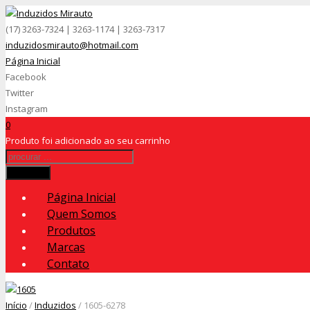
(17) 3263-7324 | 3263-1174 | 3263-7317
induzidosmirauto@hotmail.com
Página Inicial
Facebook
Twitter
Instagram
0
Produto
foi adicionado ao seu carrinho
Procurar
Página Inicial
Quem Somos
Produtos
Marcas
Contato
Início
/
Induzidos
/ 1605-6278