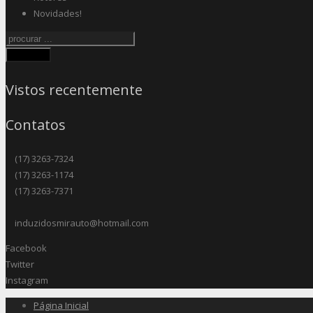
Novidades!
Procurar
Vistos recentemente
Contatos
(17) 3263-7324
(17) 3263-1174
(17) 3263-7371
induzidosmirauto@hotmail.com
Facebook
Twitter
Instagram
Página Inicial