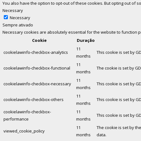
You also have the option to opt-out of these cookies. But opting out of
Necessary
Necessary
Sempre ativado
Necessary cookies are absolutely essential for the website to function 
Cookie
Duração
11
cookielawinfo-checkbox-analytics
This cookie is set by G
months
11
cookielawinfo-checkbox-functional
The cookie is set by GD
months
11
cookielawinfo-checkbox-necessary
This cookie is set by G
months
11
cookielawinfo-checkbox-others
This cookie is set by G
months
cookielawinfo-checkbox-
11
This cookie is set by G
performance
months
11
The cookie is set by th
viewed_cookie_policy
months
data.