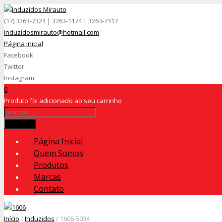
(17) 3263-7324 | 3263-1174 | 3263-7317
induzidosmirauto@hotmail.com
Página Inicial
Facebook
Twitter
Instagram
0
Produto
foi adicionado ao seu carrinho
Procurar
Página Inicial
Quem Somos
Produtos
Marcas
Contato
Início
/
Induzidos
/ 1606-5034