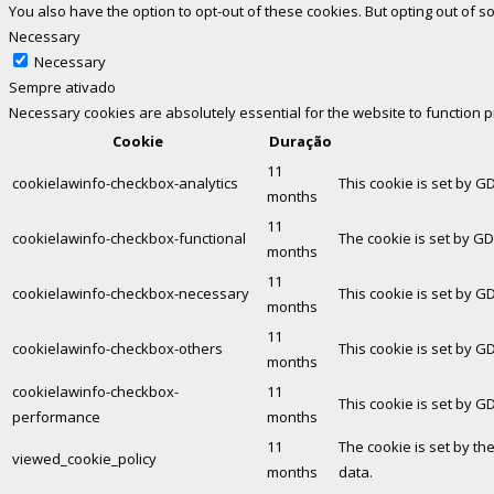
You also have the option to opt-out of these cookies. But opting out of
Necessary
Necessary
Sempre ativado
Necessary cookies are absolutely essential for the website to function 
Cookie
Duração
11
cookielawinfo-checkbox-analytics
This cookie is set by G
months
11
cookielawinfo-checkbox-functional
The cookie is set by GD
months
11
cookielawinfo-checkbox-necessary
This cookie is set by G
months
11
cookielawinfo-checkbox-others
This cookie is set by G
months
cookielawinfo-checkbox-
11
This cookie is set by G
performance
months
11
The cookie is set by th
viewed_cookie_policy
months
data.