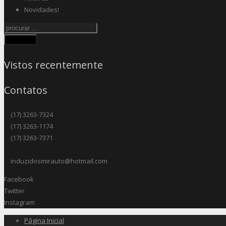
Novidades!
Procurar
Vistos recentemente
Contatos
(17) 3263-7324
(17) 3263-1174
(17) 3263-7371
induzidosmirauto@hotmail.com
Facebook
Twitter
Instagram
Página Inicial