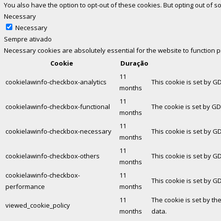
You also have the option to opt-out of these cookies. But opting out of
Necessary
Necessary
Sempre ativado
Necessary cookies are absolutely essential for the website to function 
Cookie
Duração
11
cookielawinfo-checkbox-analytics
This cookie is set by G
months
11
cookielawinfo-checkbox-functional
The cookie is set by GD
months
11
cookielawinfo-checkbox-necessary
This cookie is set by G
months
11
cookielawinfo-checkbox-others
This cookie is set by G
months
cookielawinfo-checkbox-
11
This cookie is set by G
performance
months
11
The cookie is set by th
viewed_cookie_policy
months
data.