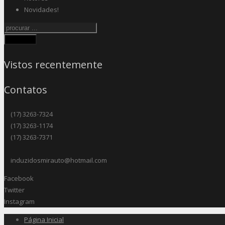
Novidades!
Procurar
Vistos recentemente
Contatos
(17) 3263-7324
(17) 3263-1174
(17) 3263-7371
induzidosmirauto@hotmail.com
Facebook
Twitter
Instagram
Página Inicial