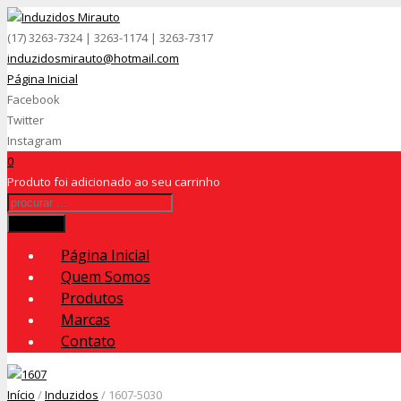
(17) 3263-7324 | 3263-1174 | 3263-7317
induzidosmirauto@hotmail.com
Página Inicial
Facebook
Twitter
Instagram
0
Produto
foi adicionado ao seu carrinho
Procurar
Página Inicial
Quem Somos
Produtos
Marcas
Contato
Início
/
Induzidos
/ 1607-5030