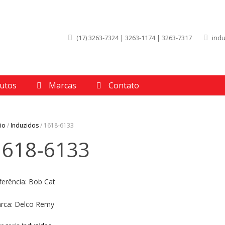
(17) 3263-7324 | 3263-1174 | 3263-7317
ind
utos
Marcas
Contato
cio
/
Induzidos
/ 1618-6133
1618-6133
ferência: Bob Cat
rca: Delco Remy