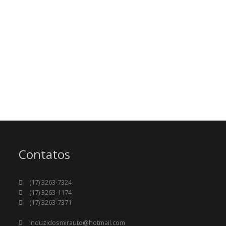
Contatos
(17) 3263-7324
(17) 3263-1174
(17) 3263-7371
induzidosmirauto@hotmail.com