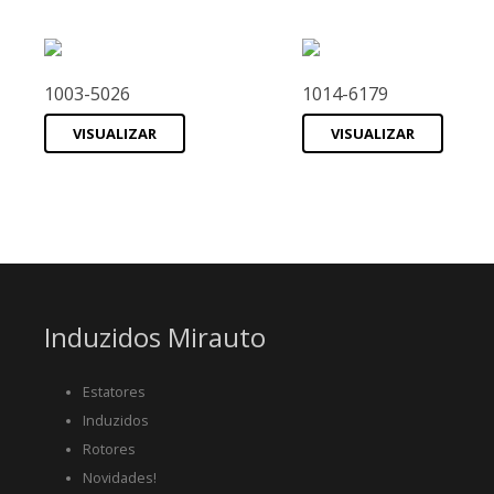
1003-5026
1014-6179
VISUALIZAR
VISUALIZAR
Induzidos Mirauto
Estatores
Induzidos
Rotores
Novidades!