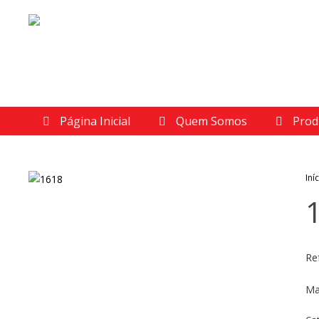
Página Inicial
Quem Somos
Prod
Iní
Re
Ma