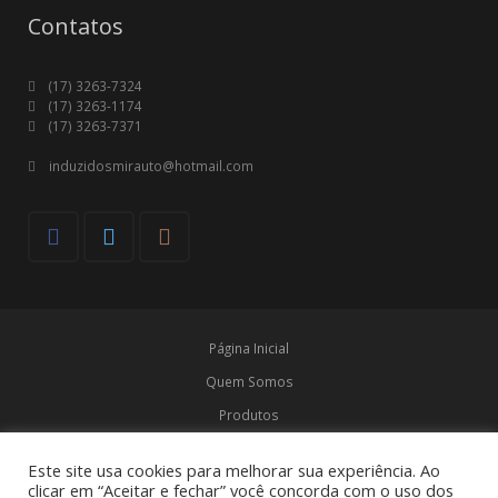
Contatos
(17) 3263-7324
(17) 3263-1174
(17) 3263-7371
induzidosmirauto@hotmail.com
Página Inicial
Quem Somos
Produtos
Marcas
Este site usa cookies para melhorar sua experiência. Ao
Contato
clicar em “Aceitar e fechar” você concorda com o uso dos