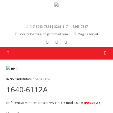
(17) 3263-7324 | 3263-1174 | 3263-7317
induzidosmirauto@hotmail.com
Página Inicial
Página Inicial
Quem Somos
Início
/
Induzidos
/ 1640-6112A
1640-6112A
Produtos
Marcas
Referência: Motores Bosch, VW Gol G5 mod 1.0 1.6
(PASSE 2.5)
Contato