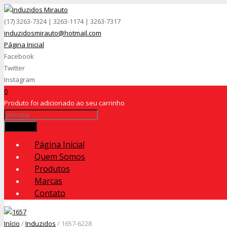
(17) 3263-7324 | 3263-1174 | 3263-7317
induzidosmirauto@hotmail.com
Página Inicial
Facebook
Twitter
Instagram
0
Produto
foi adicionado ao seu carrinho
Procurar
Página Inicial
Quem Somos
Produtos
Marcas
Contato
Início
/
Induzidos
/ 1657-6228