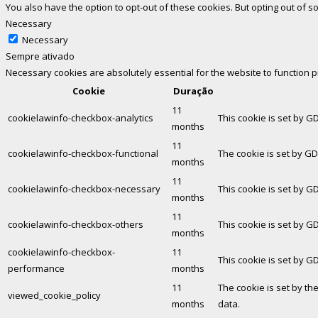
You also have the option to opt-out of these cookies. But opting out of
Necessary
Necessary
Sempre ativado
Necessary cookies are absolutely essential for the website to function 
Cookie
Duração
11
cookielawinfo-checkbox-analytics
This cookie is set by G
months
11
cookielawinfo-checkbox-functional
The cookie is set by GD
months
11
cookielawinfo-checkbox-necessary
This cookie is set by G
months
11
cookielawinfo-checkbox-others
This cookie is set by G
months
cookielawinfo-checkbox-
11
This cookie is set by G
performance
months
11
The cookie is set by th
viewed_cookie_policy
months
data.