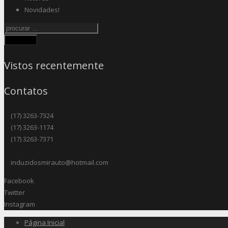
Novidades!
Procurar
Vistos recentemente
Contatos
(17) 3263-7324
(17) 3263-1174
(17) 3263-7371
induzidosmirauto@hotmail.com
Facebook
Twitter
Instagram
Página Inicial