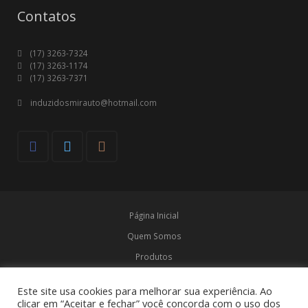
Contatos
(17) 3263-7324
(17) 3263-1174
(17) 3263-7371
induzidosmirauto@hotmail.com
Página Inicial
Quem Somos
Produtos
Marcas
Este site usa cookies para melhorar sua experiência. Ao
Contato
clicar em “Aceitar e fechar” você concorda com o uso dos