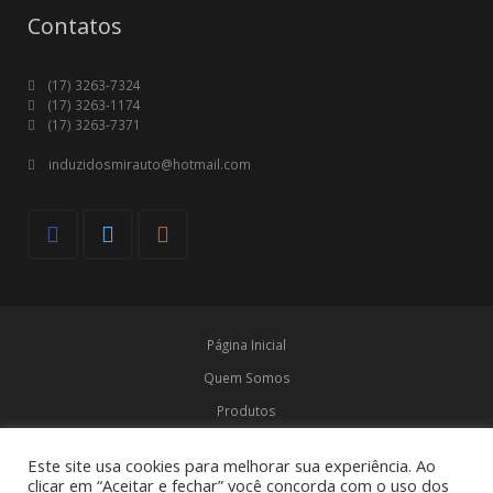
Contatos
(17) 3263-7324
(17) 3263-1174
(17) 3263-7371
induzidosmirauto@hotmail.com
Página Inicial
Quem Somos
Produtos
Marcas
Este site usa cookies para melhorar sua experiência. Ao
Contato
clicar em “Aceitar e fechar” você concorda com o uso dos