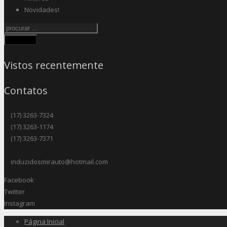
Novidades!
Procurar
Vistos recentemente
Contatos
(17) 3263-7324
(17) 3263-1174
(17) 3263-7371
induzidosmirauto@hotmail.com
Facebook
Twitter
Instagram
Página Inicial