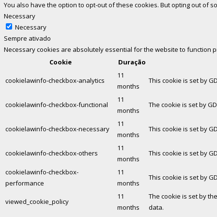
You also have the option to opt-out of these cookies. But opting out of
Necessary
Necessary
Sempre ativado
Necessary cookies are absolutely essential for the website to function 
Cookie
Duração
11
cookielawinfo-checkbox-analytics
This cookie is set by G
months
11
cookielawinfo-checkbox-functional
The cookie is set by GD
months
11
cookielawinfo-checkbox-necessary
This cookie is set by G
months
11
cookielawinfo-checkbox-others
This cookie is set by G
months
cookielawinfo-checkbox-
11
This cookie is set by G
performance
months
11
The cookie is set by th
viewed_cookie_policy
months
data.