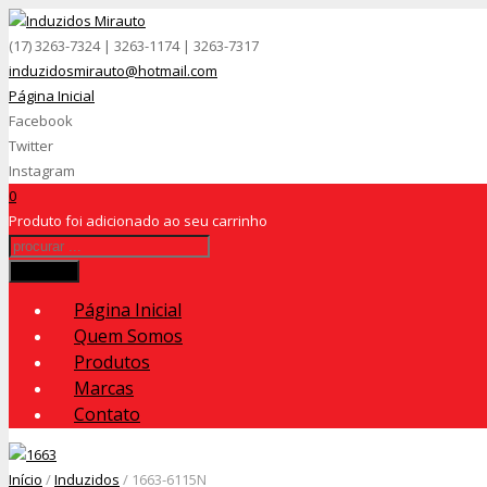
(17) 3263-7324 | 3263-1174 | 3263-7317
induzidosmirauto@hotmail.com
Página Inicial
Facebook
Twitter
Instagram
0
Produto
foi adicionado ao seu carrinho
Procurar
Página Inicial
Quem Somos
Produtos
Marcas
Contato
Início
/
Induzidos
/ 1663-6115N