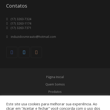
Contatos
(17) 3263-7324
(17) 3263-1174
(17) 3263-7371
induzidosmirauto@hotmail.com
Página Inicial
Quem Somos
Produtos
Marcas
Este site usa cookies para melhorar sua experiência. Ao
Contato
clicar em “Aceitar e fechar” você concorda com o uso dos