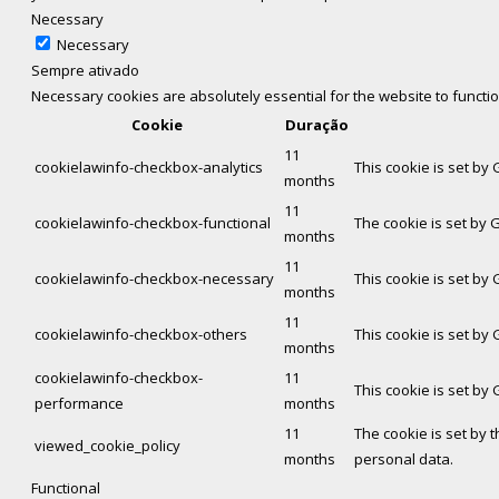
Necessary
Necessary
Sempre ativado
Necessary cookies are absolutely essential for the website to functi
Cookie
Duração
11
cookielawinfo-checkbox-analytics
This cookie is set by
months
11
cookielawinfo-checkbox-functional
The cookie is set by 
months
11
cookielawinfo-checkbox-necessary
This cookie is set by
months
11
cookielawinfo-checkbox-others
This cookie is set by
months
cookielawinfo-checkbox-
11
This cookie is set by
performance
months
11
The cookie is set by 
viewed_cookie_policy
months
personal data.
Functional