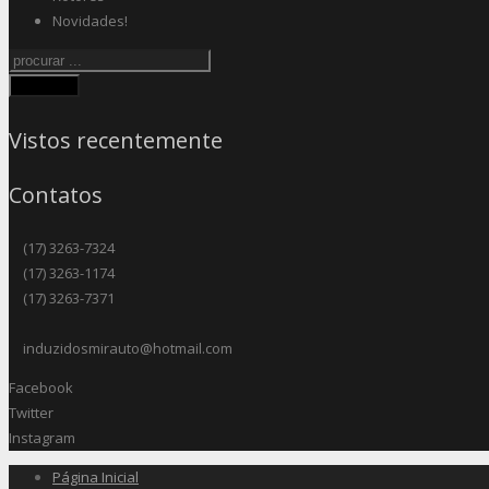
Novidades!
Procurar
Vistos recentemente
Contatos
(17) 3263-7324
(17) 3263-1174
(17) 3263-7371
induzidosmirauto@hotmail.com
Facebook
Twitter
Instagram
Página Inicial