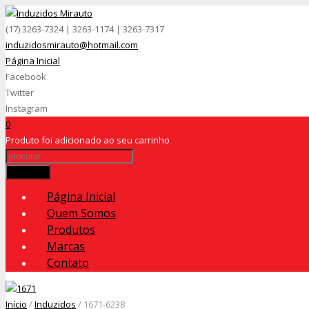
(17) 3263-7324 | 3263-1174 | 3263-7317
induzidosmirauto@hotmail.com
Página Inicial
Facebook
Twitter
Instagram
0
Produto
foi adicionado ao seu carrinho
Procurar
Página Inicial
Quem Somos
Produtos
Marcas
Contato
Início
/
Induzidos
/ 1671-6238