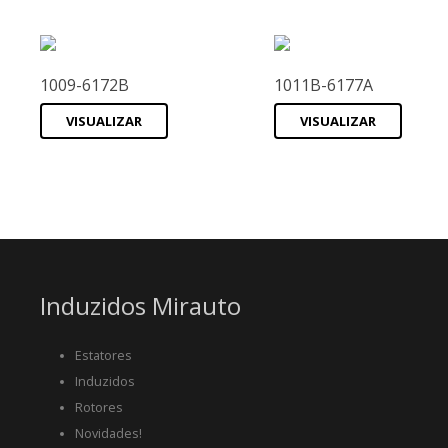
1009-6172B
1011B-6177A
VISUALIZAR
VISUALIZAR
Induzidos Mirauto
Estatores
Induzidos
Rotores
Novidades!