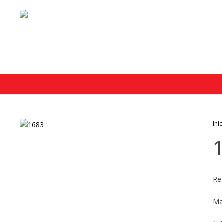
Iní
Re
Ma