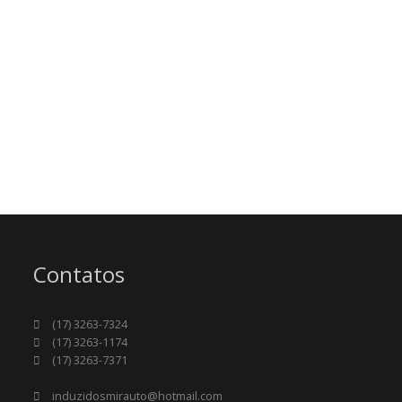
Contatos
(17) 3263-7324
(17) 3263-1174
(17) 3263-7371
induzidosmirauto@hotmail.com