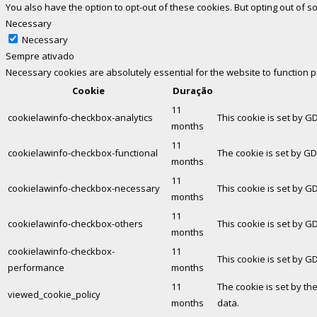
You also have the option to opt-out of these cookies. But opting out of
Necessary
Necessary
Sempre ativado
Necessary cookies are absolutely essential for the website to function 
Cookie
Duração
11
cookielawinfo-checkbox-analytics
This cookie is set by G
months
11
cookielawinfo-checkbox-functional
The cookie is set by GD
months
11
cookielawinfo-checkbox-necessary
This cookie is set by G
months
11
cookielawinfo-checkbox-others
This cookie is set by G
months
cookielawinfo-checkbox-
11
This cookie is set by G
performance
months
11
The cookie is set by th
viewed_cookie_policy
months
data.