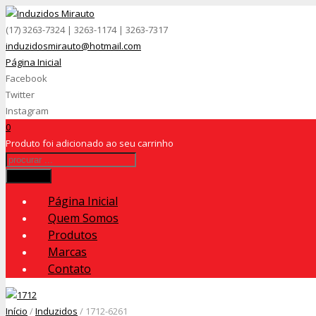
(17) 3263-7324 | 3263-1174 | 3263-7317
induzidosmirauto@hotmail.com
Página Inicial
Facebook
Twitter
Instagram
0
Produto
foi adicionado ao seu carrinho
Procurar
Página Inicial
Quem Somos
Produtos
Marcas
Contato
Início
/
Induzidos
/ 1712-6261