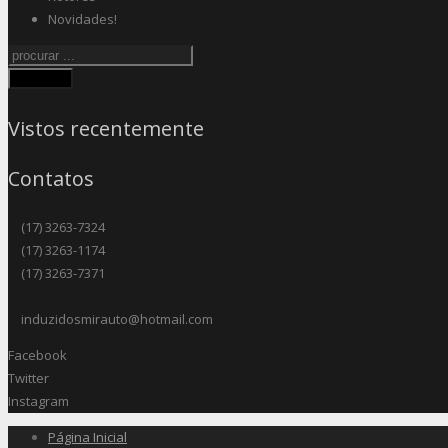
Novidades!
Procurar
Vistos recentemente
Contatos
(17) 3263-7324
(17) 3263-1174
(17) 3263-7371
induzidosmirauto@hotmail.com
Facebook
Twitter
Instagram
Página Inicial