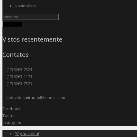
Novidades!
Procurar
Vistos recentemente
Contatos
(17) 3263-7324
(17) 3263-1174
(17) 3263-7371
induzidosmirauto@hotmail.com
Facebook
Twitter
Instagram
Página Inicial