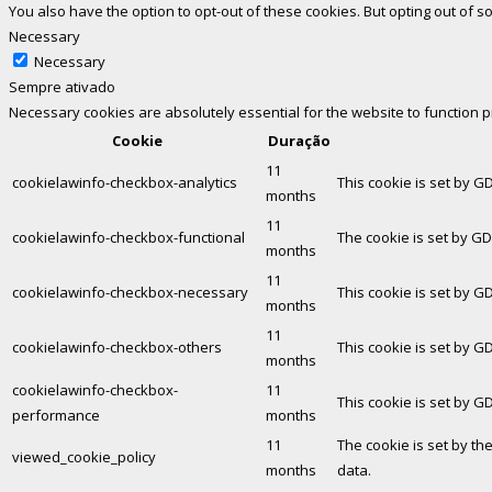
You also have the option to opt-out of these cookies. But opting out of
Necessary
Necessary
Sempre ativado
Necessary cookies are absolutely essential for the website to function 
Cookie
Duração
11
cookielawinfo-checkbox-analytics
This cookie is set by G
months
11
cookielawinfo-checkbox-functional
The cookie is set by GD
months
11
cookielawinfo-checkbox-necessary
This cookie is set by G
months
11
cookielawinfo-checkbox-others
This cookie is set by G
months
cookielawinfo-checkbox-
11
This cookie is set by G
performance
months
11
The cookie is set by th
viewed_cookie_policy
months
data.