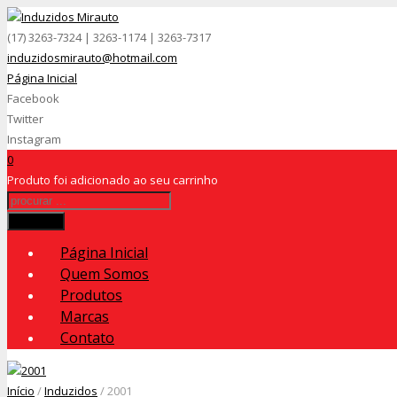
(17) 3263-7324 | 3263-1174 | 3263-7317
induzidosmirauto@hotmail.com
Página Inicial
Facebook
Twitter
Instagram
0
Produto
foi adicionado ao seu carrinho
Procurar
Página Inicial
Quem Somos
Produtos
Marcas
Contato
Início
/
Induzidos
/ 2001