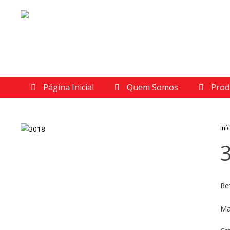
Página Inicial
Quem Somos
Prod
Iní
Re
Ma