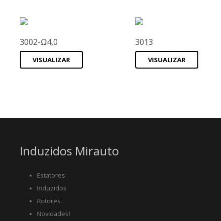
3002-Ω4,0
3013
VISUALIZAR
VISUALIZAR
Induzidos Mirauto
Estatores
Induzidos
Rotores
Novidades!