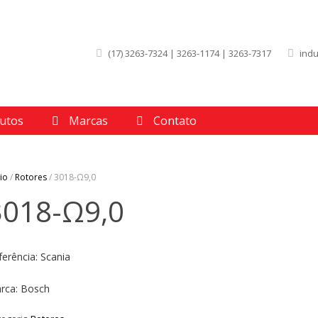
(17) 3263-7324 | 3263-1174 | 3263-7317
ind
utos
Marcas
Contato
cio
/
Rotores
/ 3018-Ω9,0
3018-Ω9,0
ferência: Scania
rca: Bosch