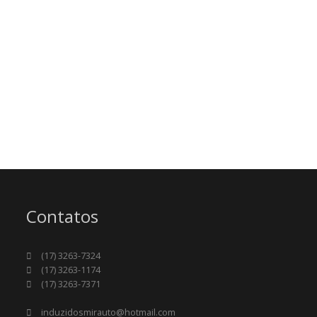
Contatos
(17) 3263-7324
(17) 3263-1174
(17) 3263-7371
induzidosmirauto@hotmail.com