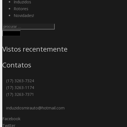
Induzidos
Rotores
Novidades!
Procurar
Vistos recentemente
Contatos
(17) 3263-7324
(17) 3263-1174
(17) 3263-7371
induzidosmirauto@hotmail.com
Facebook
Twitter