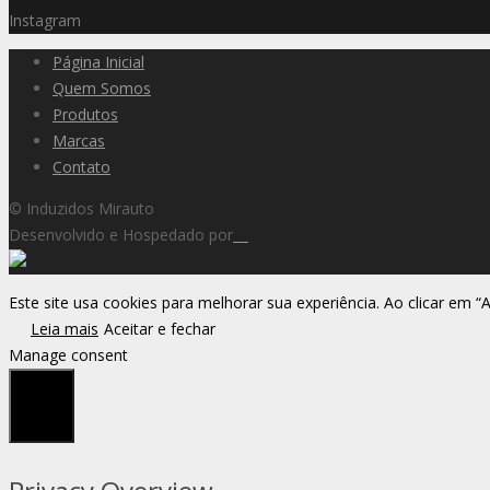
Instagram
Página Inicial
Quem Somos
Produtos
Marcas
Contato
© Induzidos Mirauto
Desenvolvido e Hospedado por
Este site usa cookies para melhorar sua experiência. Ao clicar em “
Leia mais
Aceitar e fechar
Manage consent
Fechar