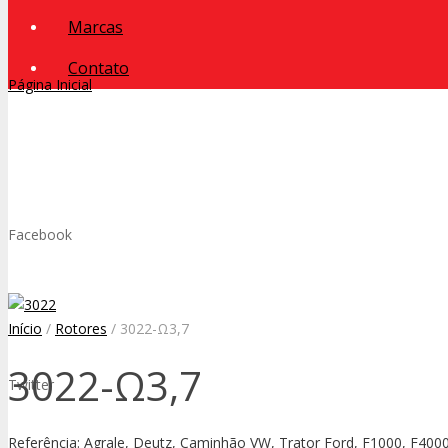
Marcas
Contato
Página Inicial
Facebook
Início
/
Rotores
/ 3022-Ω3,7
3022-Ω3,7
Twitter
Referência: Agrale, Deutz, Caminhão VW, Trator Ford, F1000, F400