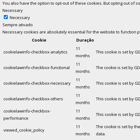
You also have the option to opt-out of these cookies. But opting out of
Necessary
Necessary
Sempre ativado
Necessary cookies are absolutely essential for the website to function 
Cookie
Duração
11
cookielawinfo-checkbox-analytics
This cookie is set by G
months
11
cookielawinfo-checkbox-functional
The cookie is set by GD
months
11
cookielawinfo-checkbox-necessary
This cookie is set by G
months
11
cookielawinfo-checkbox-others
This cookie is set by G
months
cookielawinfo-checkbox-
11
This cookie is set by G
performance
months
11
The cookie is set by th
viewed_cookie_policy
months
data.