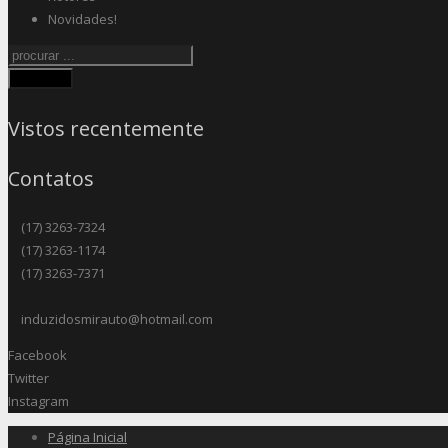
Novidades!
Procurar
Vistos recentemente
Contatos
(17) 3263-7324
(17) 3263-1174
(17) 3263-7371
induzidosmirauto@hotmail.com
Facebook
Twitter
Instagram
Página Inicial