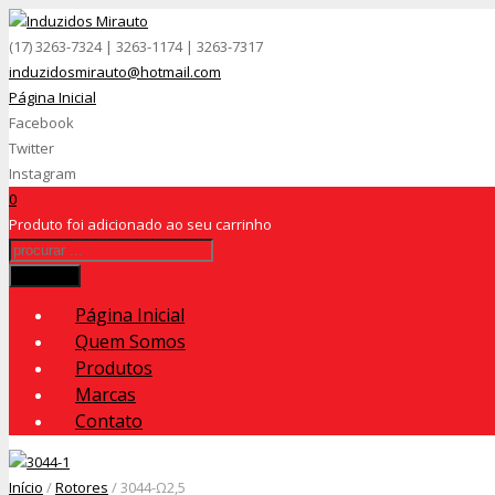
(17) 3263-7324 | 3263-1174 | 3263-7317
induzidosmirauto@hotmail.com
Página Inicial
Facebook
Twitter
Instagram
0
Produto
foi adicionado ao seu carrinho
Procurar
Página Inicial
Quem Somos
Produtos
Marcas
Contato
Início
/
Rotores
/ 3044-Ω2,5