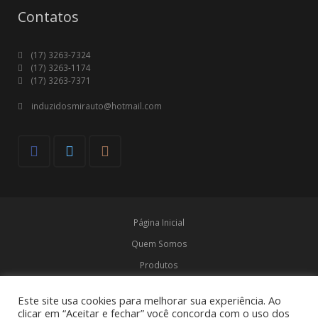
Contatos
(17) 3263-7324
(17) 3263-1174
(17) 3263-7371
induzidosmirauto@hotmail.com
Página Inicial
Quem Somos
Produtos
Marcas
Este site usa cookies para melhorar sua experiência. Ao
Contato
clicar em “Aceitar e fechar” você concorda com o uso dos