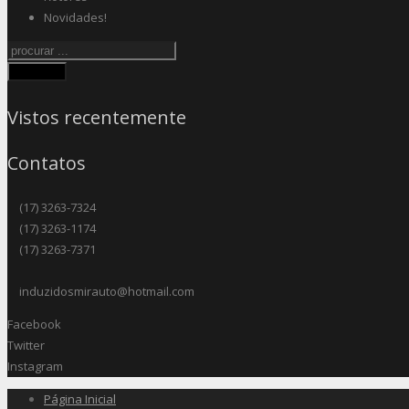
Novidades!
Procurar
Vistos recentemente
Contatos
(17) 3263-7324
(17) 3263-1174
(17) 3263-7371
induzidosmirauto@hotmail.com
Facebook
Twitter
Instagram
Página Inicial