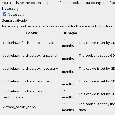
You also have the option to opt-out of these cookies. But opting out of
Necessary
Necessary
Sempre ativado
Necessary cookies are absolutely essential for the website to function 
Cookie
Duração
11
cookielawinfo-checkbox-analytics
This cookie is set by G
months
11
cookielawinfo-checkbox-functional
The cookie is set by GD
months
11
cookielawinfo-checkbox-necessary
This cookie is set by G
months
11
cookielawinfo-checkbox-others
This cookie is set by G
months
cookielawinfo-checkbox-
11
This cookie is set by G
performance
months
11
The cookie is set by th
viewed_cookie_policy
months
data.