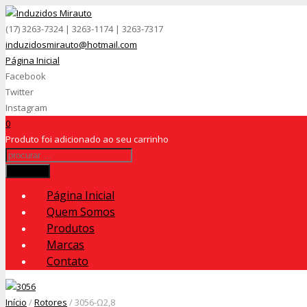
(17) 3263-7324 | 3263-1174 | 3263-7317
induzidosmirauto@hotmail.com
Página Inicial
Facebook
Twitter
Instagram
0
Produto
foi adicionado ao seu carrinho
Procurar
Página Inicial
Quem Somos
Produtos
Marcas
Contato
Início
/
Rotores
/ 3056-Ω2,8