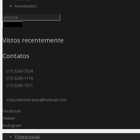
Novidades!
Procurar
Vistos recentemente
Contatos
(17) 3263-7324
(17) 3263-1174
(17) 3263-7371
induzidosmirauto@hotmail.com
Facebook
Twitter
Instagram
Página Inicial