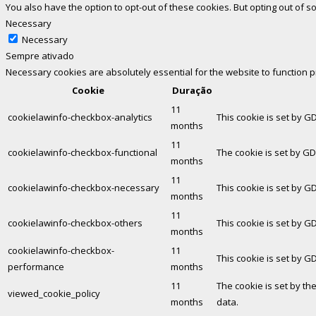
You also have the option to opt-out of these cookies. But opting out of
Necessary
Necessary
Sempre ativado
Necessary cookies are absolutely essential for the website to function 
Cookie
Duração
11
cookielawinfo-checkbox-analytics
This cookie is set by G
months
11
cookielawinfo-checkbox-functional
The cookie is set by GD
months
11
cookielawinfo-checkbox-necessary
This cookie is set by G
months
11
cookielawinfo-checkbox-others
This cookie is set by G
months
cookielawinfo-checkbox-
11
This cookie is set by G
performance
months
11
The cookie is set by th
viewed_cookie_policy
months
data.