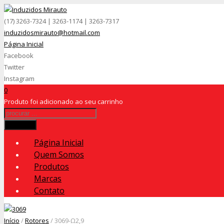
(17) 3263-7324 | 3263-1174 | 3263-7317
induzidosmirauto@hotmail.com
Página Inicial
Facebook
Twitter
Instagram
0
Produto
foi adicionado ao seu carrinho
Procurar
Página Inicial
Quem Somos
Produtos
Marcas
Contato
Início
/
Rotores
/ 3069-Ω2,9