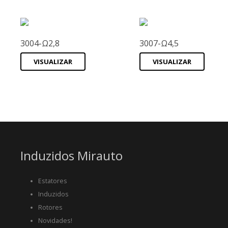
3004-Ω2,8
3007-Ω4,5
VISUALIZAR
VISUALIZAR
Induzidos Mirauto
Estatores
Induzidos
Rotores
Novidades!