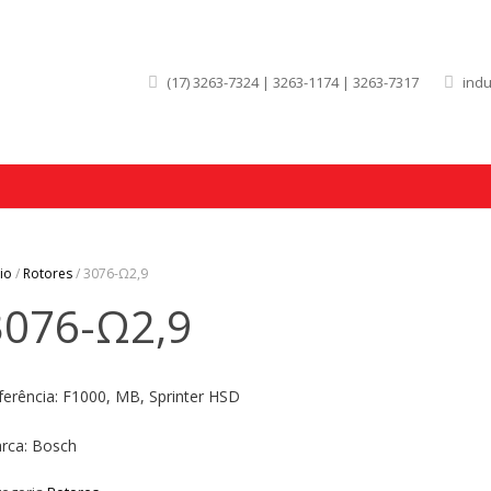
(17) 3263-7324 | 3263-1174 | 3263-7317
ind
cio
/
Rotores
/ 3076-Ω2,9
3076-Ω2,9
ferência: F1000, MB, Sprinter HSD
rca: Bosch