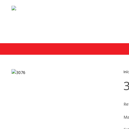
Iní
Re
Ma