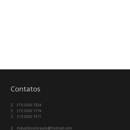
Contatos
(17) 3263-7324
(17) 3263-1174
(17) 3263-7371
induzidosmirauto@hotmail.com