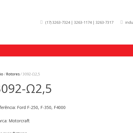
(17) 3263-7324 | 3263-1174 | 3263-7317
ind
cio
/
Rotores
/ 3092-Ω2,5
3092-Ω2,5
ferência: Ford F-250, F-350, F4000
rca: Motorcraft