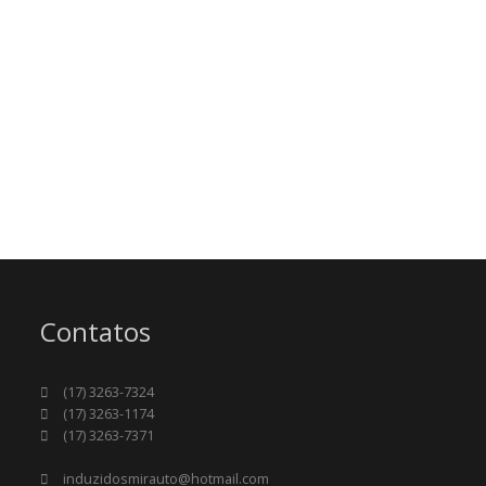
Contatos
(17) 3263-7324
(17) 3263-1174
(17) 3263-7371
induzidosmirauto@hotmail.com