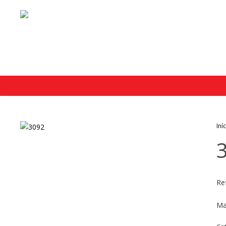
Iní
Re
Ma