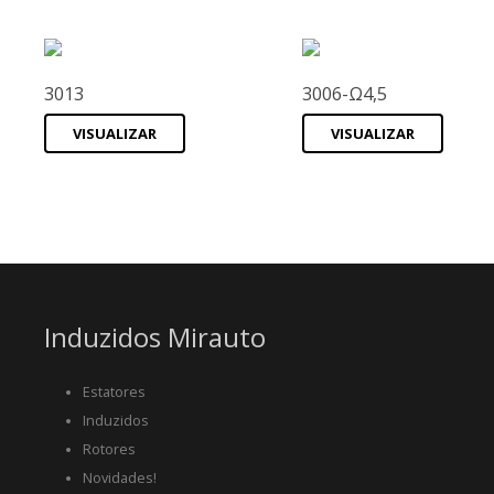
3013
3006-Ω4,5
VISUALIZAR
VISUALIZAR
Induzidos Mirauto
Estatores
Induzidos
Rotores
Novidades!