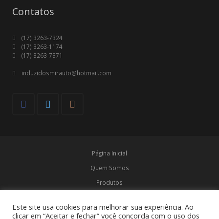
Contatos
(17) 3263-7324
(17) 3263-1174
(17) 3263-7371
induzidosmirauto@hotmail.com
Página Inicial
Quem Somos
Produtos
Marcas
Este site usa cookies para melhorar sua experiência. Ao
Contato
clicar em “Aceitar e fechar” você concorda com o uso dos