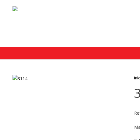
Iní
Re
Ma