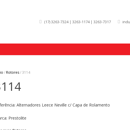
(17) 3263-7324 | 3263-1174 | 3263-7317
ind
cio
/
Rotores
/ 3114
3114
ferência: Alternadores Leece Neville c/ Capa de Rolamento
rca: Prestolite