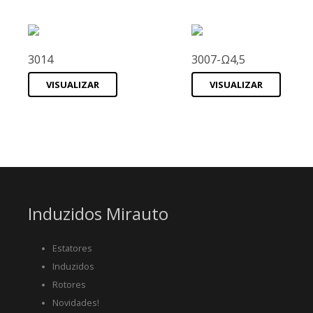
3014
3007-Ω4,5
VISUALIZAR
VISUALIZAR
Induzidos Mirauto
Estatores
Induzidos
Rotores
Novidades!