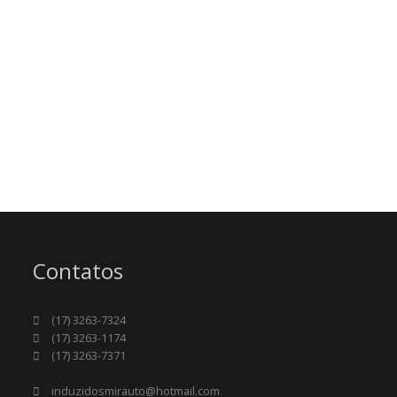
Contatos
(17) 3263-7324
(17) 3263-1174
(17) 3263-7371
induzidosmirauto@hotmail.com