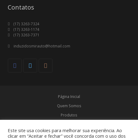
Contatos
(17) 3263-7324
(17) 3263-1174
(17) 3263-7371
induzidosmirauto@hotmail.com
Página Inicial
Quem Somos
Produtos
Marcas
Este site usa cookies para melhorar sua experiência. Ao
Contato
clicar em “Aceitar e fechar” você concorda com o uso dos