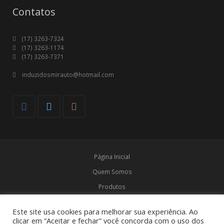
Contatos
(17) 3263-7324
(17) 3263-1174
(17) 3263-7371
induzidosmirauto@hotmail.com
Página Inicial
Quem Somos
Produtos
Marcas
Este site usa cookies para melhorar sua experiência. Ao
Contato
clicar em “Aceitar e fechar” você concorda com o uso dos