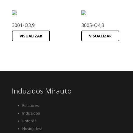
3001-Ω3,9
3005-Ω4,3
VISUALIZAR
VISUALIZAR
Induzidos Mirauto
Estatores
Induzidos
Rotores
Novidades!