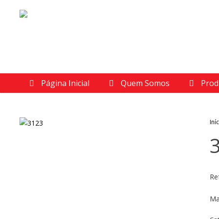
Página Inicial
Quem Somos
Prod
Iní
Re
Ma