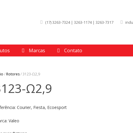
(17) 3263-7324 | 3263-1174 | 3263-7317
ind
utos
Marcas
Contato
cio
/
Rotores
/ 3123-Ω2,9
3123-Ω2,9
ferência: Courier, Fiesta, Ecoesport
rca: Valeo