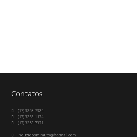
Contatos
(17) 3263-7324
(17) 3263-1174
(17) 3263-7371
induzidosmirauto@hotmail.com