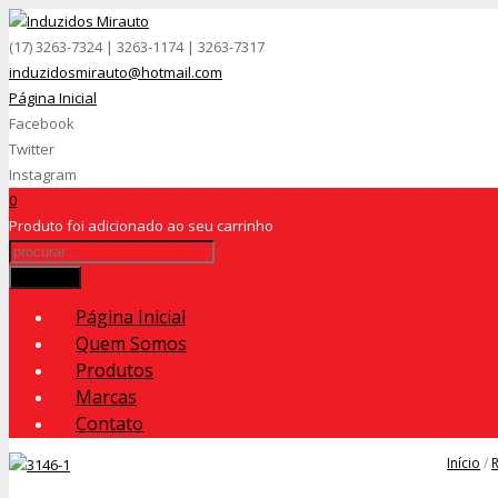
(17) 3263-7324 | 3263-1174 | 3263-7317
induzidosmirauto@hotmail.com
Página Inicial
Facebook
Twitter
Instagram
0
Produto
foi adicionado ao seu carrinho
Procurar
Página Inicial
Quem Somos
Produtos
Marcas
Contato
Início
/