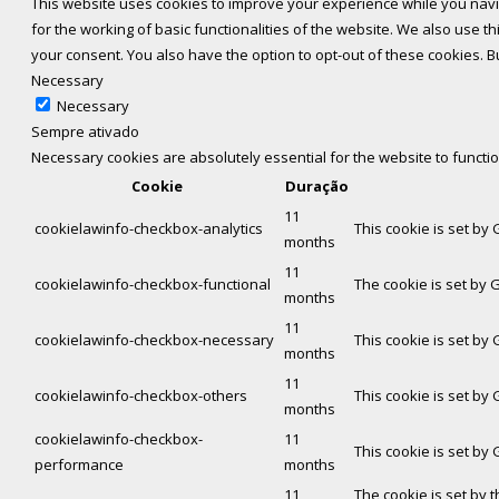
This website uses cookies to improve your experience while you navi
for the working of basic functionalities of the website. We also use 
your consent. You also have the option to opt-out of these cookies. 
Necessary
Necessary
Sempre ativado
Necessary cookies are absolutely essential for the website to functi
Cookie
Duração
11
cookielawinfo-checkbox-analytics
This cookie is set by
months
11
cookielawinfo-checkbox-functional
The cookie is set by 
months
11
cookielawinfo-checkbox-necessary
This cookie is set by
months
11
cookielawinfo-checkbox-others
This cookie is set by
months
cookielawinfo-checkbox-
11
This cookie is set by
performance
months
11
The cookie is set by 