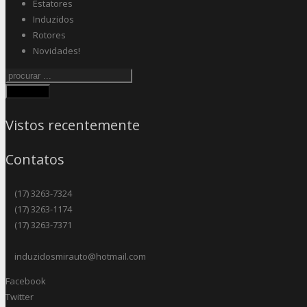
Estatores
Induzidos
Rotores
Novidades!
Procurar
Vistos recentemente
Contatos
(17) 3263-7324
(17) 3263-1174
(17) 3263-7371
induzidosmirauto@hotmail.com
Facebook
Twitter