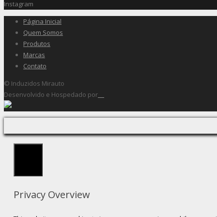
Instagram
Página Inicial
Quem Somos
Produtos
Marcas
Contato
© Induzidos Mirauto
Desenvolvido e Hospedado por
Fechar
Privacy Overview