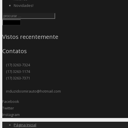
Novidades!
Procurar
Vistos recentemente
Contatos
(17) 3263-7324
(17) 3263-1174
(17) 3263-7371
induzidosmirauto@hotmail.com
Facebook
Twitter
Instagram
Página Inicial