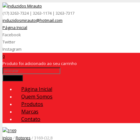
(17) 3263-7324 | 3263-1174 | 3263-7317
induzidosmirauto@hotmail.com
Página Inicial
Facebook
Twitter
Instagram
0
Produto
foi adicionado ao seu carrinho
Procurar
Página Inicial
Quem Somos
Produtos
Marcas
Contato
Início
/
Rotores
/ 3169-Ω2,8