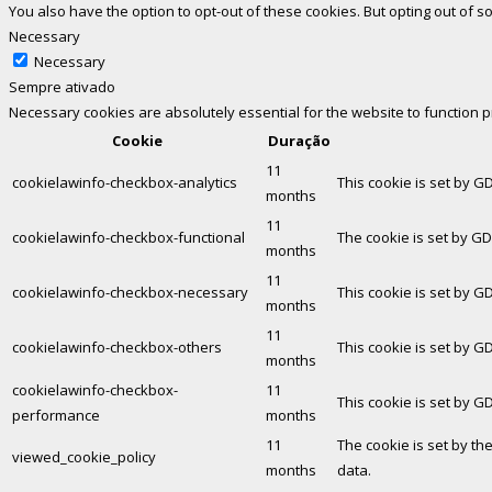
You also have the option to opt-out of these cookies. But opting out of
Necessary
Necessary
Sempre ativado
Necessary cookies are absolutely essential for the website to function 
Cookie
Duração
11
cookielawinfo-checkbox-analytics
This cookie is set by G
months
11
cookielawinfo-checkbox-functional
The cookie is set by GD
months
11
cookielawinfo-checkbox-necessary
This cookie is set by G
months
11
cookielawinfo-checkbox-others
This cookie is set by G
months
cookielawinfo-checkbox-
11
This cookie is set by G
performance
months
11
The cookie is set by th
viewed_cookie_policy
months
data.