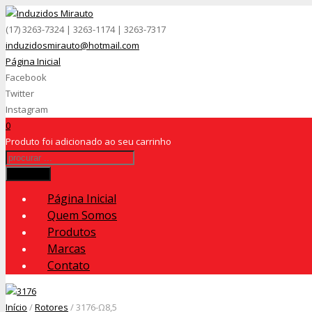
(17) 3263-7324 | 3263-1174 | 3263-7317
induzidosmirauto@hotmail.com
Página Inicial
Facebook
Twitter
Instagram
0
Produto
foi adicionado ao seu carrinho
Procurar
Página Inicial
Quem Somos
Produtos
Marcas
Contato
Início
/
Rotores
/ 3176-Ω8,5