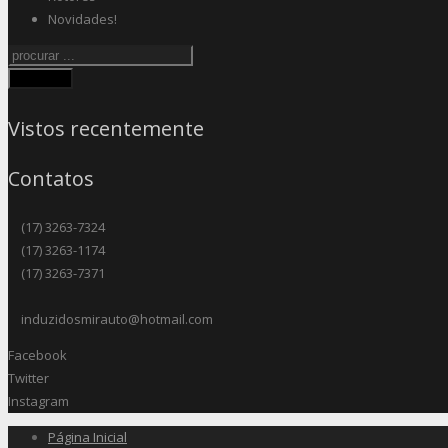
Novidades!
Procurar
Vistos recentemente
Contatos
(17) 3263-7324
(17) 3263-1174
(17) 3263-7371
induzidosmirauto@hotmail.com
Facebook
Twitter
Instagram
Página Inicial