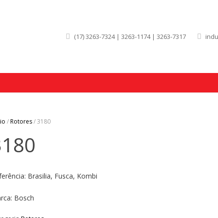
(17) 3263-7324 | 3263-1174 | 3263-7317
ind
cio
/
Rotores
/ 3180
3180
ferência: Brasilia, Fusca, Kombi
rca: Bosch