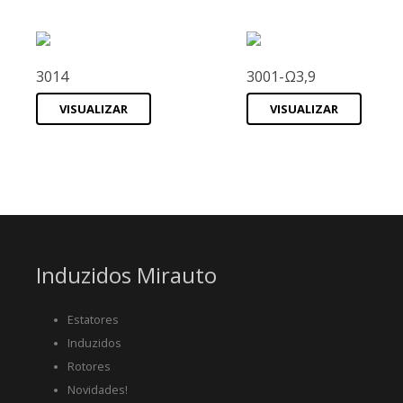
3014
3001-Ω3,9
VISUALIZAR
VISUALIZAR
Induzidos Mirauto
Estatores
Induzidos
Rotores
Novidades!