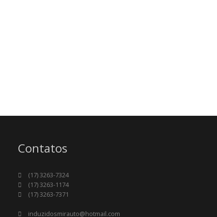
Contatos
(17) 3263-7324
(17) 3263-1174
(17) 3263-7371
induzidosmirauto@hotmail.com