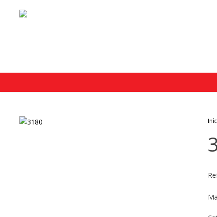
Iní
Re
Ma