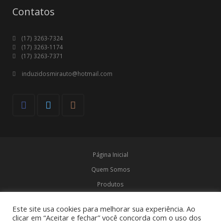
Contatos
(17) 3263-7324
(17) 3263-1174
(17) 3263-7371
induzidosmirauto@hotmail.com
Página Inicial
Quem Somos
Produtos
Marcas
Este site usa cookies para melhorar sua experiência. Ao
Contato
clicar em “Aceitar e fechar” você concorda com o uso dos