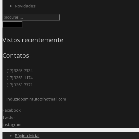
Novidades!
Procurar
Vistos recentemente
Contatos
(17) 3263-7324
(17) 3263-1174
(17) 3263-7371
induzidosmirauto@hotmail.com
Facebook
Twitter
Instagram
Página Inicial