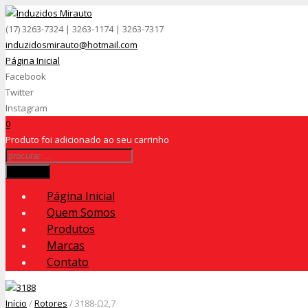
(17) 3263-7324 | 3263-1174 | 3263-7317
induzidosmirauto@hotmail.com
Página Inicial
Facebook
Twitter
Instagram
0
Produto
foi adicionado ao seu carrinho
Procurar
Página Inicial
Quem Somos
Produtos
Marcas
Contato
Início
/
Rotores
/ 3188-Ω2,7