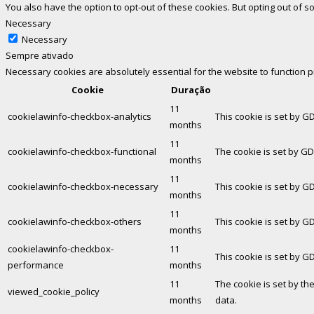
You also have the option to opt-out of these cookies. But opting out of
Necessary
Necessary
Sempre ativado
Necessary cookies are absolutely essential for the website to function 
Cookie
Duração
11
cookielawinfo-checkbox-analytics
This cookie is set by G
months
11
cookielawinfo-checkbox-functional
The cookie is set by GD
months
11
cookielawinfo-checkbox-necessary
This cookie is set by G
months
11
cookielawinfo-checkbox-others
This cookie is set by G
months
cookielawinfo-checkbox-
11
This cookie is set by G
performance
months
11
The cookie is set by th
viewed_cookie_policy
months
data.