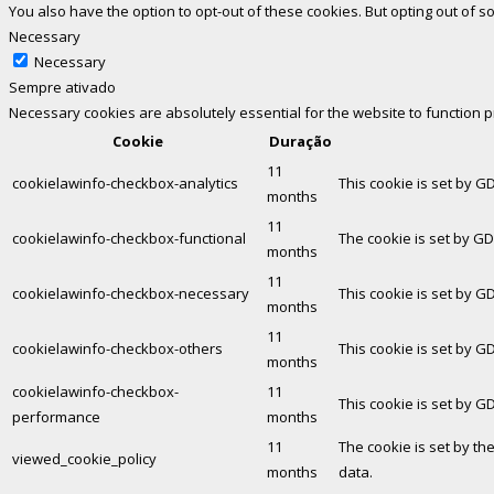
You also have the option to opt-out of these cookies. But opting out of
Necessary
Necessary
Sempre ativado
Necessary cookies are absolutely essential for the website to function 
Cookie
Duração
11
cookielawinfo-checkbox-analytics
This cookie is set by G
months
11
cookielawinfo-checkbox-functional
The cookie is set by GD
months
11
cookielawinfo-checkbox-necessary
This cookie is set by G
months
11
cookielawinfo-checkbox-others
This cookie is set by G
months
cookielawinfo-checkbox-
11
This cookie is set by G
performance
months
11
The cookie is set by th
viewed_cookie_policy
months
data.