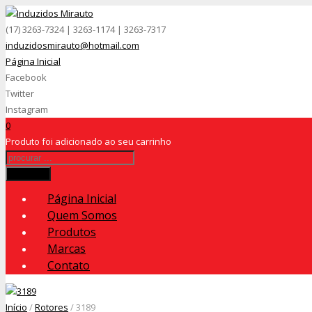
(17) 3263-7324 | 3263-1174 | 3263-7317
induzidosmirauto@hotmail.com
Página Inicial
Facebook
Twitter
Instagram
0
Produto
foi adicionado ao seu carrinho
Procurar
Página Inicial
Quem Somos
Produtos
Marcas
Contato
Início
/
Rotores
/ 3189