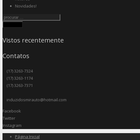
Novidades!
Procurar
Vistos recentemente
Contatos
(17) 3263-7324
(17) 3263-1174
(17) 3263-7371
induzidosmirauto@hotmail.com
Facebook
Twitter
Instagram
Página Inicial