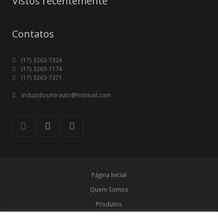
Vistos recentemente
Contatos
(17) 3263-7324
(17) 3263-1174
(17) 3263-7371
induzidosmirauto@hotmail.com
Página Inicial
Quem Somos
Produtos