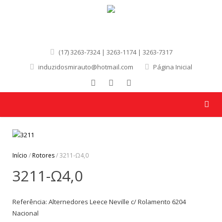
(17) 3263-7324 | 3263-1174 | 3263-7317
induzidosmirauto@hotmail.com
Página Inicial
Início
/
Rotores
/ 3211-Ω4,0
3211-Ω4,0
Referência: Alternedores Leece Neville c/ Rolamento 6204
Nacional