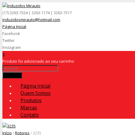
(17) 3263-7324 | 3263-1174 | 3263-7317
induzidosmirauto@hotmail.com
Página Inicial
Facebook
Twitter
Instagram
0
Produto
foi adicionado ao seu carrinho
Procurar
Página Inicial
Quem Somos
Produtos
Marcas
Contato
Início
/
Rotores
/ 3235