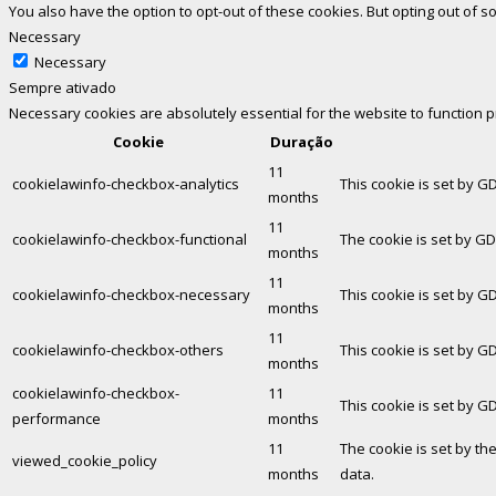
You also have the option to opt-out of these cookies. But opting out of
Necessary
Necessary
Sempre ativado
Necessary cookies are absolutely essential for the website to function 
Cookie
Duração
11
cookielawinfo-checkbox-analytics
This cookie is set by G
months
11
cookielawinfo-checkbox-functional
The cookie is set by GD
months
11
cookielawinfo-checkbox-necessary
This cookie is set by G
months
11
cookielawinfo-checkbox-others
This cookie is set by G
months
cookielawinfo-checkbox-
11
This cookie is set by G
performance
months
11
The cookie is set by th
viewed_cookie_policy
months
data.