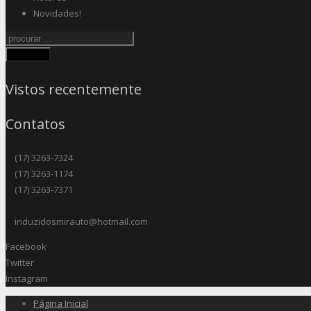
Novidades!
Procurar
Vistos recentemente
Contatos
(17) 3263-7324
(17) 3263-1174
(17) 3263-7371
induzidosmirauto@hotmail.com
Facebook
Twitter
Instagram
Página Inicial