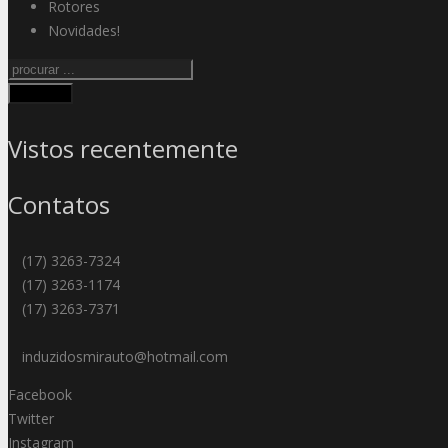
Rotores
Novidades!
Procurar
Vistos recentemente
Contatos
(17) 3263-7324
(17) 3263-1174
(17) 3263-7371
induzidosmirauto@hotmail.com
Facebook
Twitter
Instagram