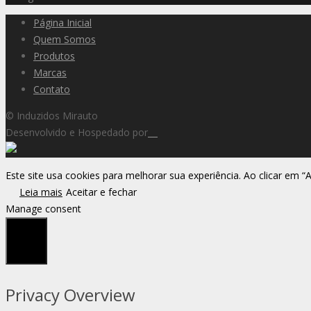
Página Inicial
Quem Somos
Produtos
Marcas
Contato
© Induzidos Mirauto
Desenvolvido e Hospedado por
Este site usa cookies para melhorar sua experiência. Ao clicar em “
Leia mais
Aceitar e fechar
Manage consent
Fechar
Privacy Overview